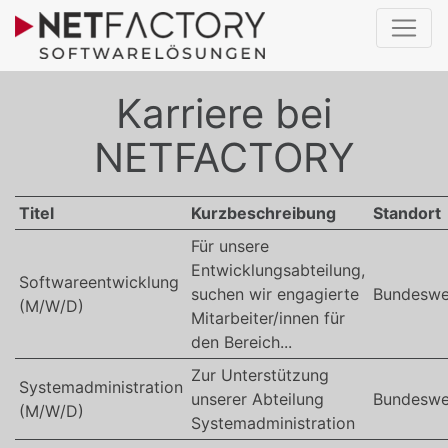
Karriere bei
NETFACTORY
Titel
Kurzbeschreibung
Standort
Für unsere
Entwicklungsabteilung,
Softwareentwicklung
suchen wir engagierte
Bundeswe
(M/W/D)
Mitarbeiter/innen für
den Bereich...
Zur Unterstützung
Systemadministration
unserer Abteilung
Bundeswe
(M/W/D)
Systemadministration